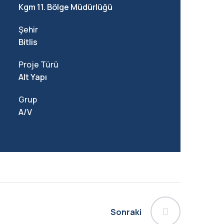
Kgm 11. Bölge Müdürlüğü
Şehir
Bitlis
Proje Türü
Alt Yapı
Grup
A/V
Sonraki