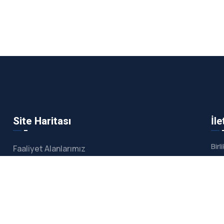
Site Haritası
İle
Bir
Faaliyet Alanlarımız
i
Makina Parkuru
,
Kiralama Hizmeti
a
Referanslarımız