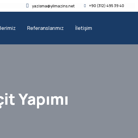
+90 (312) 495 39 40
yazisma@yilmazins.net
lerimiz
Referanslarımız
İletişim
çit Yapımı