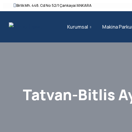
Birlik Mh. 448. Cd No: 52/1 Çankaya/ANKARA
Kurumsal
Makina Parku
Tatvan-Bitlis A