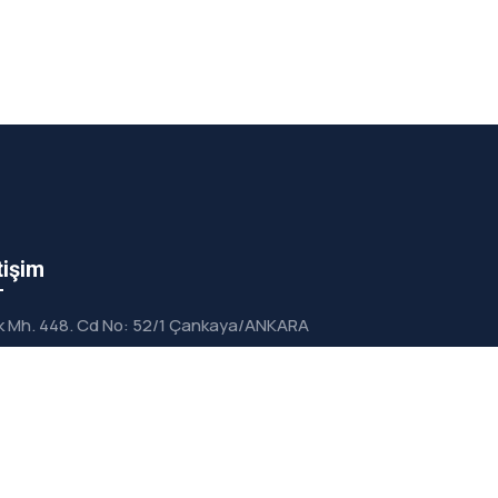
tişim
lik Mh. 448. Cd No: 52/1 Çankaya/ANKARA
yazisma@yilmazins.net
satinalma@yilmazins.net
+90 (312) 495 39 40
+90 (532) 442 06 13